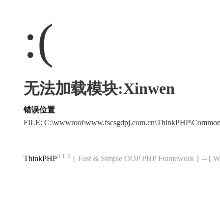
:(
无法加载模块:Xinwen
错误位置
FILE: C:\wwwroot\www.fscsgdpj.com.cn\ThinkPHP\Common
3.1.3
ThinkPHP
{ Fast & Simple OOP PHP Framework } -- 