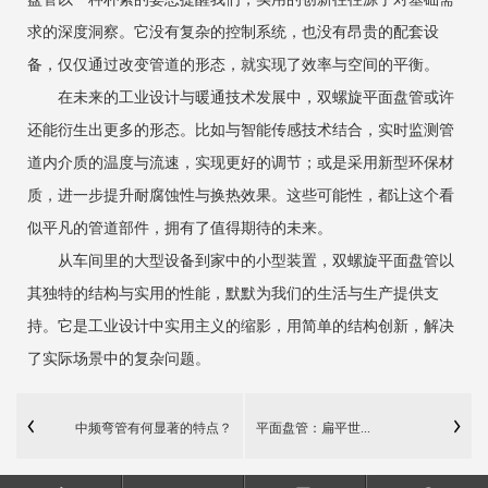
求的深度洞察。它没有复杂的控制系统，也没有昂贵的配套设
备，仅仅通过改变管道的形态，就实现了效率与空间的平衡。
在未来的工业设计与暖通技术发展中，双螺旋平面盘管或许
还能衍生出更多的形态。比如与智能传感技术结合，实时监测管
道内介质的温度与流速，实现更好的调节；或是采用新型环保材
质，进一步提升耐腐蚀性与换热效果。这些可能性，都让这个看
似平凡的管道部件，拥有了值得期待的未来。
从车间里的大型设备到家中的小型装置，双螺旋平面盘管以
其独特的结构与实用的性能，默默为我们的生活与生产提供支
持。它是工业设计中实用主义的缩影，用简单的结构创新，解决
了实际场景中的复杂问题。
中频弯管有何显著的特点？
平面盘管：扁平世...