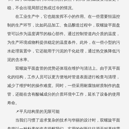
稳，不会出现局部过热或过冷的情况。
在工业生产中，它也能发挥不小的作用。在一些需要恒温控
制的生产环节，比如药品加工、食品酿造过程中，双螺旋平面盘
管可以作为温度调节的核心部件。通过控制管道内介质的温度，
为生产环境或物料提供稳定的温度条件。此外，在一些小型的污
水处理装置中，它还能用于污泥的干化处理，通过热交换降低污
泥的含水率。
双螺旋平面盘管的优势还体现在维护与清洁上。由于其平面
化的结构，工作人员可以更方便地对管道表面进行检查与清理，
减少了维护时的操作难度。同时，一些采用耐腐蚀材质制作的盘
管，还能在含有酸碱成分的介质环境中工作，延长了设备的使用
寿命。
📌平凡结构里的无限可能
当我们习惯了追求复杂的技术与华丽的设计时，双螺旋平面
盘管以一种朴素的姿态提醒我们，实用的创新往往源于对基础需