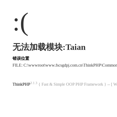
:(
无法加载模块:Taian
错误位置
FILE: C:\wwwroot\www.fscsgdpj.com.cn\ThinkPHP\Common
3.1.3
ThinkPHP
{ Fast & Simple OOP PHP Framework } -- 