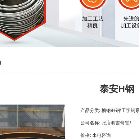
列
泰安H钢
产品分类:
槽钢\H钢\工字钢
公司名称:
张店明吉弯管厂
价格:
来电咨询