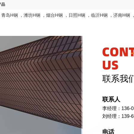
产品
，
青岛H钢
，
潍坊H钢
，
烟台H钢
，
日照H钢
，
临沂H钢
，
济南H钢
联系我
联系人
李经理：136-06
刘经理：139-69
电话