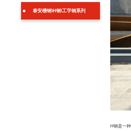
泰安槽钢\H钢\工字钢系列
H钢是一