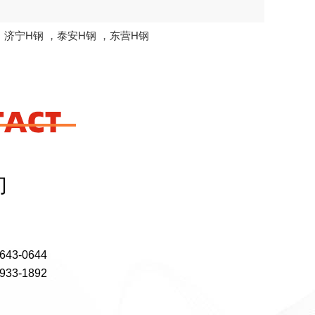
，
济宁H钢
，
泰安H钢
，
东营H钢
们
43-0644
33-1892