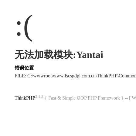
:(
无法加载模块:Yantai
错误位置
FILE: C:\wwwroot\www.fscsgdpj.com.cn\ThinkPHP\Common
3.1.3
ThinkPHP
{ Fast & Simple OOP PHP Framework } -- 