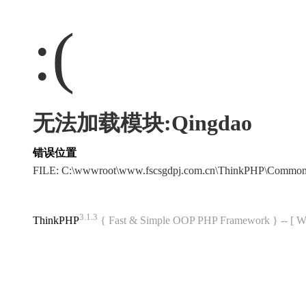
:(
无法加载模块:Qingdao
错误位置
FILE: C:\wwwroot\www.fscsgdpj.com.cn\ThinkPHP\Common
3.1.3
ThinkPHP
{ Fast & Simple OOP PHP Framework } -- 