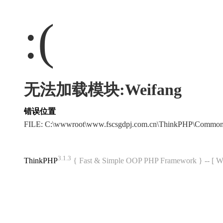
:(
无法加载模块:Weifang
错误位置
FILE: C:\wwwroot\www.fscsgdpj.com.cn\ThinkPHP\Common
3.1.3
ThinkPHP
{ Fast & Simple OOP PHP Framework } -- 