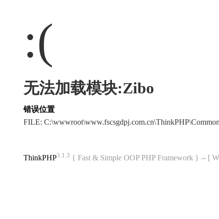
:(
无法加载模块:Zibo
错误位置
FILE: C:\wwwroot\www.fscsgdpj.com.cn\ThinkPHP\Common
3.1.3
ThinkPHP
{ Fast & Simple OOP PHP Framework } -- 