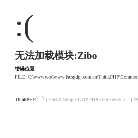
:(
无法加载模块:Zibo
错误位置
FILE: C:\wwwroot\www.fscsgdpj.com.cn\ThinkPHP\Common
3.1.3
ThinkPHP
{ Fast & Simple OOP PHP Framework } -- 