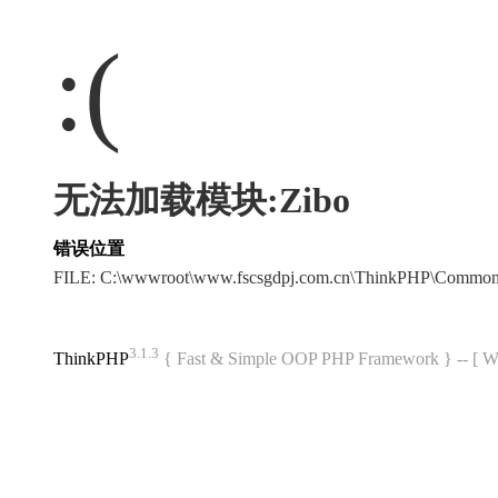
:(
无法加载模块:Zibo
错误位置
FILE: C:\wwwroot\www.fscsgdpj.com.cn\ThinkPHP\Common
3.1.3
ThinkPHP
{ Fast & Simple OOP PHP Framework } -- 