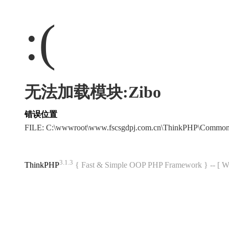
:(
无法加载模块:Zibo
错误位置
FILE: C:\wwwroot\www.fscsgdpj.com.cn\ThinkPHP\Common
3.1.3
ThinkPHP
{ Fast & Simple OOP PHP Framework } -- 