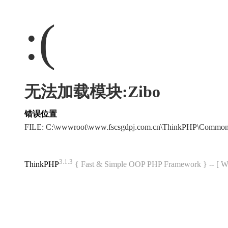
:(
无法加载模块:Zibo
错误位置
FILE: C:\wwwroot\www.fscsgdpj.com.cn\ThinkPHP\Common
3.1.3
ThinkPHP
{ Fast & Simple OOP PHP Framework } -- 