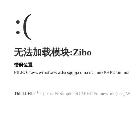
:(
无法加载模块:Zibo
错误位置
FILE: C:\wwwroot\www.fscsgdpj.com.cn\ThinkPHP\Common
3.1.3
ThinkPHP
{ Fast & Simple OOP PHP Framework } -- 