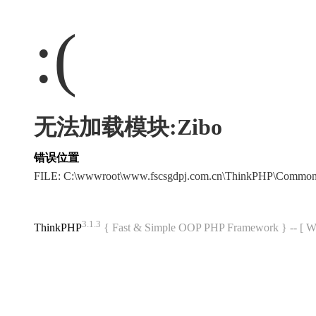
:(
无法加载模块:Zibo
错误位置
FILE: C:\wwwroot\www.fscsgdpj.com.cn\ThinkPHP\Common
3.1.3
ThinkPHP
{ Fast & Simple OOP PHP Framework } -- 