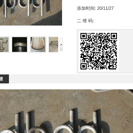
添加时间:
20/11/27
二 维 码:
情