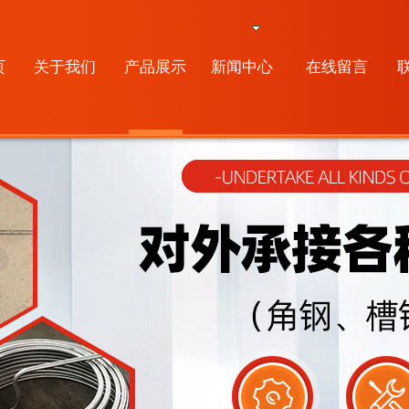
页
关于我们
产品展示
新闻中心
在线留言