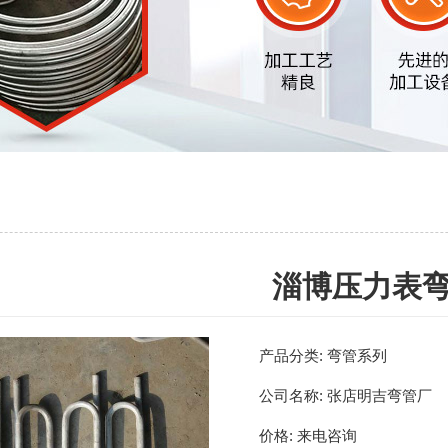
淄博压力表
产品分类:
弯管系列
公司名称:
张店明吉弯管厂
价格:
来电咨询