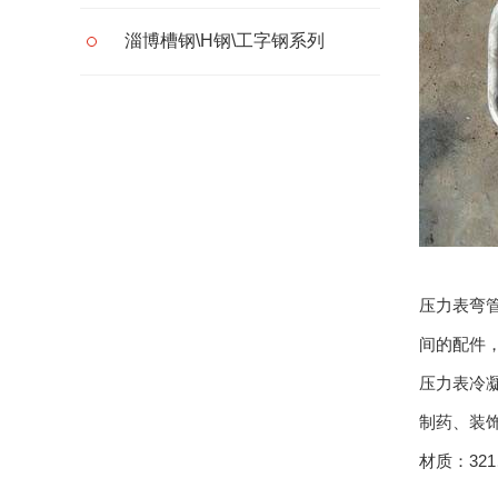
淄博槽钢\H钢\工字钢系列
压力表弯
间的配件
压力表冷凝圈
制药、装
材质：321、