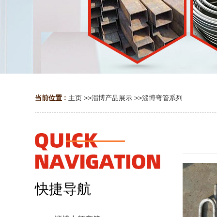
当前位置 :
主页
>>
淄博产品展示
>>
淄博弯管系列
快捷导航